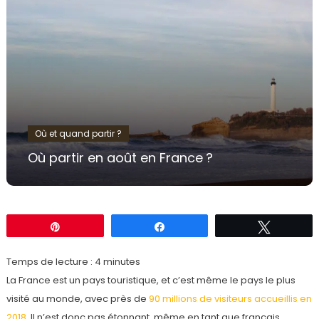
Où et quand partir ?
Où partir en août en France ?
Épingle
Partagez
Tweetez
Temps de lecture :
4
minutes
La France est un pays touristique, et c’est même le pays le plus
visité au monde, avec près de
90 millions de visiteurs accueillis en
2018
. Il n’est donc pas étonnant, même en tant que français,