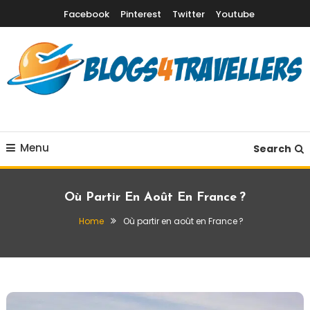
Skip
Facebook
Pinterest
Twitter
Youtube
To
Content
Destinations vacances, quand partir & conseils voyage
Blogs4Travellers
Menu
Search
Où Partir En Août En France ?
Home
Où partir en août en France ?