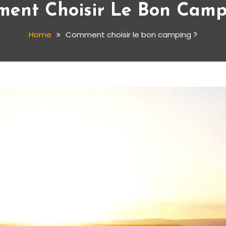
ent Choisir Le Bon Camp
Home
Comment choisir le bon camping ?