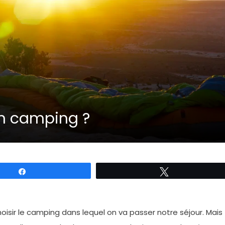
n camping ?
Partagez
Tweetez
isir le camping dans lequel on va passer notre séjour. Mais