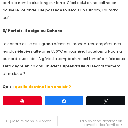
porte le nom le plus long sur terre. C’est celui d’une colline en
Nouvelle-Zélande. Elle possède toutefois un surnom, Taumata…
ouf !
5/ Parfois, il neige au Sahara
Le Sahara est le plus grand désert au monde. Les températures
les plus élevées atteignent 50°C en journée. Toutefois, à Naama
au nord-ouest de l’Algérie, la température est tombée 4 fois sous
zéro degré en 40 ans. Un effet surprenant lié au réchauffement
climatique ?
Quiz :
quelle destination choisir ?
Épingle
Partagez
Tweetez
Navigation
Que faire dans le Morvan ?
La Mayenne, destination
favorite des familles