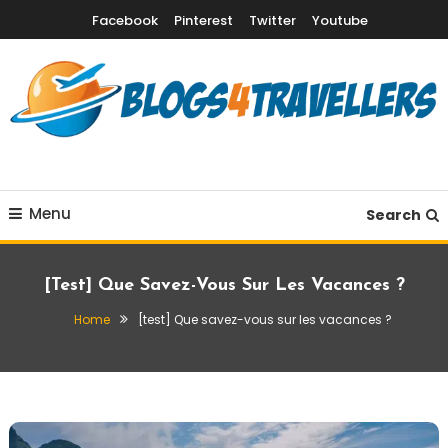
Skip
Facebook
Pinterest
Twitter
Youtube
To
Content
Destinations vacances, quand partir & conseils voyage
Blogs4Travellers
Menu
Search
[test] Que Savez-Vous Sur Les Vacances ?
Home
[test] Que savez-vous sur les vacances ?