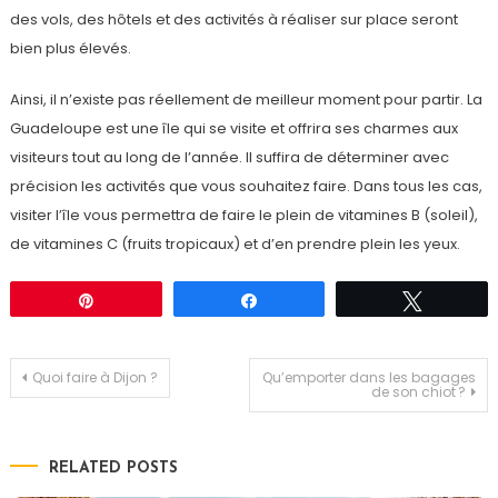
des vols, des hôtels et des activités à réaliser sur place seront
bien plus élevés.
Ainsi, il n’existe pas réellement de meilleur moment pour partir. La
Guadeloupe est une île qui se visite et offrira ses charmes aux
visiteurs tout au long de l’année. Il suffira de déterminer avec
précision les activités que vous souhaitez faire. Dans tous les cas,
visiter l’île vous permettra de faire le plein de vitamines B (soleil),
de vitamines C (fruits tropicaux) et d’en prendre plein les yeux.
Épingle
Partagez
Tweetez
Navigation
Quoi faire à Dijon ?
Qu’emporter dans les bagages
de son chiot ?
de
RELATED POSTS
l’article