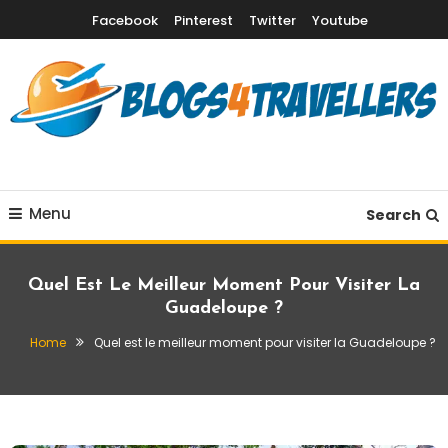
Skip
Facebook
Pinterest
Twitter
Youtube
To
Content
Destinations vacances, quand partir & conseils voyage
Blogs4Travellers
Menu
Search
Quel Est Le Meilleur Moment Pour Visiter La
Guadeloupe ?
Home
Quel est le meilleur moment pour visiter la Guadeloupe ?