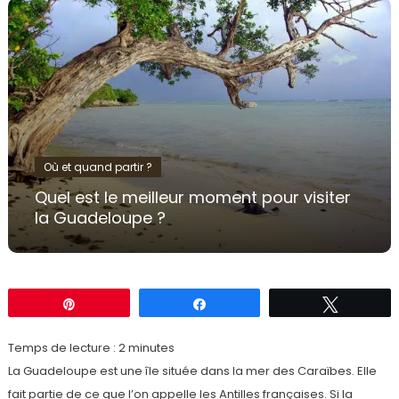
Où et quand partir ?
Quel est le meilleur moment pour visiter
la Guadeloupe ?
Épingle
Partagez
Tweetez
Temps de lecture :
2
minutes
La Guadeloupe est une île située dans la mer des Caraïbes. Elle
fait partie de ce que l’on appelle les Antilles françaises. Si la