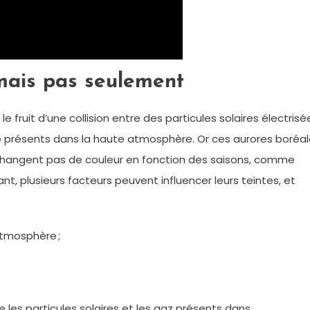
 mais pas seulement
 fruit d’une collision entre des particules solaires électrisé
 présents dans la haute atmosphère. Or ces aurores boréa
e changent pas de couleur en fonction des saisons, comme
t, plusieurs facteurs peuvent influencer leurs teintes, et
atmosphère ;
re les particules solaires et les gaz présents dans