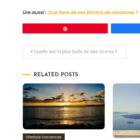
Lire aussi :
Que faire de ses photos de vacances ?
Épingle
Navigation
Quelle est la plus belle île des acores ?
de
RELATED POSTS
l’article
Lifestyle Vacances