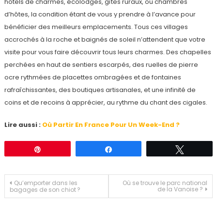
hôtels de charmes, écolodges, gîtes ruraux, ou chambres
d’hôtes, la condition étant de vous y prendre à l’avance pour
bénéficier des meilleurs emplacements. Tous ces villages
accrochés à la roche et baignés de soleil n’attendent que votre
visite pour vous faire découvrir tous leurs charmes. Des chapelles
perchées en haut de sentiers escarpés, des ruelles de pierre
ocre rythmées de placettes ombragées et de fontaines
rafraîchissantes, des boutiques artisanales, et une infinité de
coins et de recoins à apprécier, au rythme du chant des cigales.
Lire aussi :
Où Partir En France Pour Un Week-End ?
Épingle
Partagez
Tweetez
Navigation
Qu’emporter dans les
Où se trouve le parc national
de la Vanoise ?
bagages de son chiot ?
de