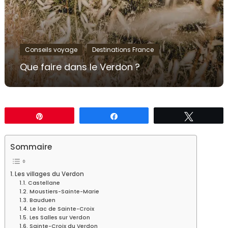
Conseils voyage
Destinations France
Que faire dans le Verdon ?
Épingle
Partagez
Tweetez
Sommaire
Les villages du Verdon
Castellane
Moustiers-Sainte-Marie
Bauduen
Le lac de Sainte-Croix
Les Salles sur Verdon
Sainte-Croix du Verdon