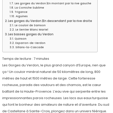
Les gorges du Verdon |En montant par la rive gauche
La Corniche Sublime
Trigance
Aiguines
Les gorges du Verdon |En descendant par la rive droite
Le couloir de Samson
Le Sentier Blanc Martel
Les basses gorges du Verdon
Quinson
Esparron-de-Verdon
Sillans-la-Cascade
Temps de lecture :
7
minutes
Les Gorges du Verdon, le plus grand canyon d’Europe, rien que
ça ! Un couloir minéral naturel de 50 kilomètres de long, 800
mètres de haut et 1500 mètres de large. Cette forteresse
rocheuse, paradis des vautours et des chamois, est le cœur
battant de la Haute-Provence. L’eau vive qui serpente entre les
impressionnantes parois rocheuses. Les lacs aux eaux turquoise
qui font le bonheur des amateurs de nature et d’aventure. Du sud
de Castellane à Sainte-Croix, plongez dans un univers féérique.