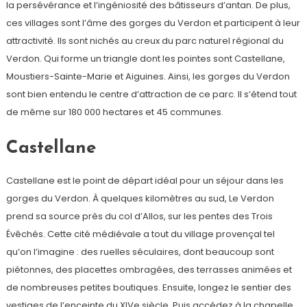
la persévérance et l’ingéniosité des bâtisseurs d’antan. De plus,
ces villages sont l’âme des gorges du Verdon et participent à leur
attractivité. Ils sont nichés au creux du parc naturel régional du
Verdon. Qui forme un triangle dont les pointes sont Castellane,
Moustiers-Sainte-Marie et Aiguines. Ainsi, les gorges du Verdon
sont bien entendu le centre d’attraction de ce parc. Il s’étend tout
de même sur 180 000 hectares et 45 communes.
Castellane
Castellane est le point de départ idéal pour un séjour dans les
gorges du Verdon. À quelques kilomètres au sud, Le Verdon
prend sa source près du col d’Allos, sur les pentes des Trois
Évêchés. Cette cité médiévale a tout du village provençal tel
qu’on l’imagine : des ruelles séculaires, dont beaucoup sont
piétonnes, des placettes ombragées, des terrasses animées et
de nombreuses petites boutiques. Ensuite, longez le sentier des
vestiges de l’enceinte du XIVe siècle. Puis accédez à la chapelle