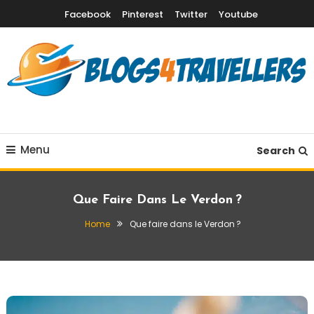
Skip
Facebook
Pinterest
Twitter
Youtube
To
Content
Destinations vacances, quand partir & conseils voyage
Blogs4Travellers
Menu
Search
Que Faire Dans Le Verdon ?
Home
Que faire dans le Verdon ?